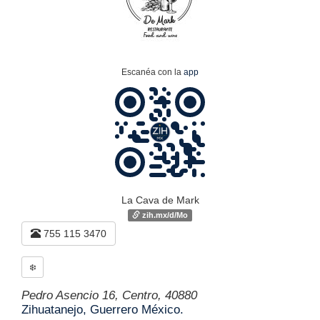
Escanéa con la
app
La Cava de Mark
zih.mx/d/Mo
755 115 3470
❄️
Pedro Asencio 16, Centro, 40880
Zihuatanejo, Guerrero México.