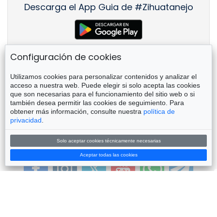
Descarga el App Guia de #Zihuatanejo
Configuración de cookies
Utilizamos cookies para personalizar contenidos y analizar el
Acerca de zih.mx
acceso a nuestra web. Puede elegir si solo acepta las cookies
que son necesarias para el funcionamiento del sitio web o si
Este sitio fue desarrollado para promover Ixtapa-
también desea permitir las cookies de seguimiento. Para
Zihuatanejo y las regiones aledañas, con un enfoque en
obtener más información, consulte nuestra
política de
el #ConsumoLocal y el #Emprendimiento de MiPyMES.
privacidad
.
No está afiliado a organismo gubernamental ni partido
político alguno.
Solo aceptar cookies técnicamente necesarias
Siguenos en
Aceptar todas las cookies
our+network