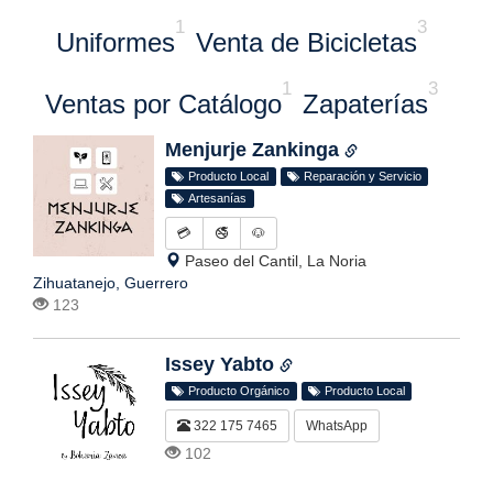
1
3
Uniformes
Venta de Bicicletas
1
3
Ventas por Catálogo
Zapaterías
Menjurje Zankinga
Producto Local
Reparación y Servicio
Artesanías
💳
🚭
🐶
Paseo del Cantil, La Noria
Zihuatanejo, Guerrero
123
Issey Yabto
Producto Orgánico
Producto Local
322 175 7465
WhatsApp
102