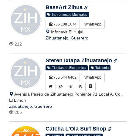
BassArt Zihua
Instrumentos Músicales
755 108 1674
WhatsApp
Infonavit El Hujal
Zihuatanejo, Guerrero
212
Steren Ixtapa Zihuatanejo
Tiendas de Electronica
Telefonía
755 544 6402
WhatsApp
🚚
💳
❄️
🚭
🅿️
Avenida Paseo de Zihuatanejo Poniente 71 Local A, Col.
El Limon
Zihuatanejo, Guerrero
205
Catcha L'Ola Surf Shop