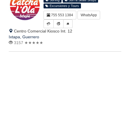
Surfing
Surf & Skate Shops
Excursiones y Tours
755 553 1384
WhatsApp
💳
🚭
🛎
Centro Comercial Kiosco Int. 12
Ixtapa, Guerrero
3157
★★★★★