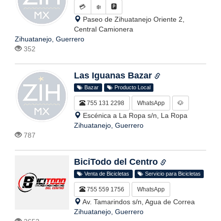
💳
❄️
🅿️
Paseo de Zihuatanejo Oriente 2,
Central Camionera
Zihuatanejo, Guerrero
352
Las Iguanas Bazar
Bazar
Producto Local
755 131 2298
WhatsApp
🐶
Escénica a La Ropa s/n, La Ropa
Zihuatanejo, Guerrero
787
BiciTodo del Centro
Venta de Bicicletas
Servicio para Bicicletas
755 559 1756
WhatsApp
Av. Tamarindos s/n, Agua de Correa
Zihuatanejo, Guerrero