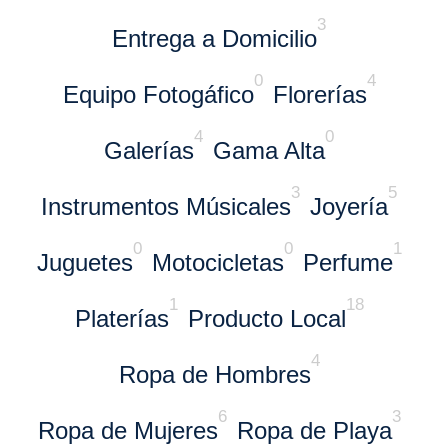
3
Entrega a Domicilio
0
4
Equipo Fotogáfico
Florerías
4
0
Galerías
Gama Alta
3
5
Instrumentos Músicales
Joyería
0
0
1
Juguetes
Motocicletas
Perfume
1
18
Platerías
Producto Local
4
Ropa de Hombres
6
3
Ropa de Mujeres
Ropa de Playa