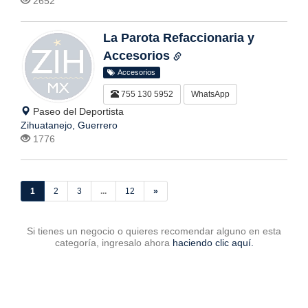
2652
La Parota Refaccionaria y
Accesorios
Accesorios
755 130 5952
WhatsApp
Paseo del Deportista
Zihuatanejo, Guerrero
1776
1
2
3
...
12
»
Si tienes un negocio o quieres recomendar alguno en esta
categoría, ingresalo ahora
haciendo clic aquí.