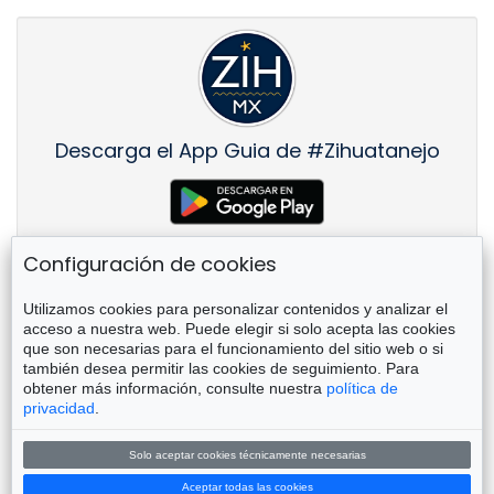
Descarga el App Guia de #Zihuatanejo
Configuración de cookies
Utilizamos cookies para personalizar contenidos y analizar el
Acerca de zih.mx
acceso a nuestra web. Puede elegir si solo acepta las cookies
que son necesarias para el funcionamiento del sitio web o si
Este sitio fue desarrollado para promover Ixtapa-
también desea permitir las cookies de seguimiento. Para
Zihuatanejo y las regiones aledañas, con un enfoque en
obtener más información, consulte nuestra
política de
el #ConsumoLocal y el #Emprendimiento de MiPyMES.
privacidad
.
No está afiliado a organismo gubernamental ni partido
político alguno.
Solo aceptar cookies técnicamente necesarias
Siguenos en
Aceptar todas las cookies